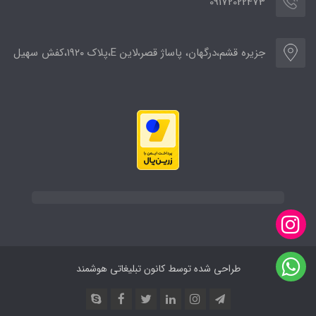
09172022473
جزیره قشم،درگهان، پاساژ قصر،لاین E،پلاک ۱۹۲۰،کفش سهیل
طراحی شده توسط کانون تبلیغاتی هوشمند