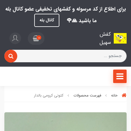
برای اطلاع از کد مرسوله و کفشهای تخفیفی عضو کانال بله
ما باشید 🙏🌹
کانال بله
کفش
0
سهیل
خانه
فهرست محصولات
کتونی کرومی بالدار