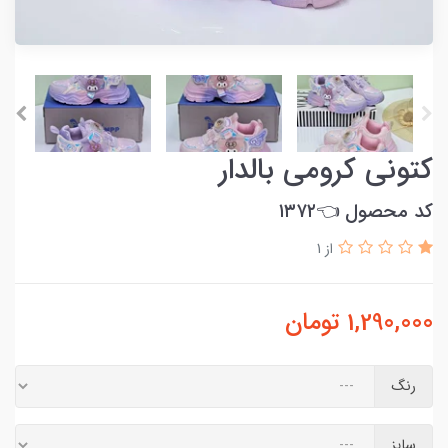
کتونی کرومی بالدار
کد محصول 👈۱۳۷۲
از 1
1,290,000
تومان
رنگ
سایز