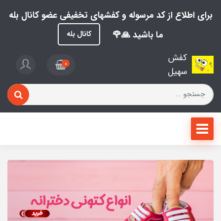
برای اطلاع از کد مرسوله و کفشهای تخفیفی عضو کانال بله
ما باشید 🙏🌹
کانال بله
کفش
0
سهیل