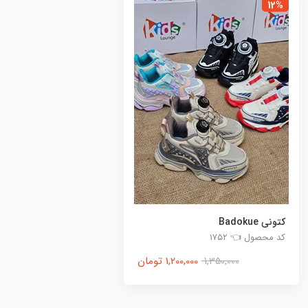
12%
کتونی Badokue
کد محصول 👈 ۱۷۵۲
1,200,000 تومان
1,350,000