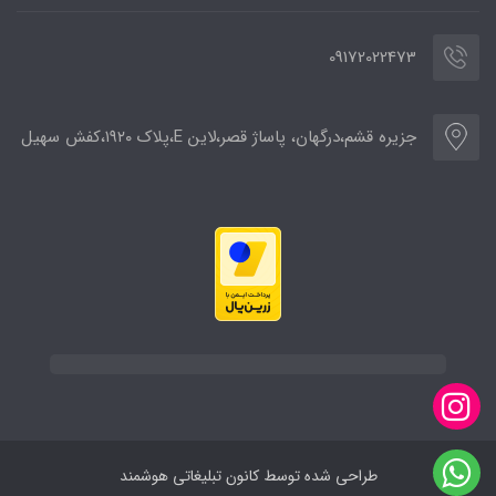
09172022473
جزیره قشم،درگهان، پاساژ قصر،لاین E،پلاک ۱۹۲۰،کفش سهیل
طراحی شده توسط کانون تبلیغاتی هوشمند