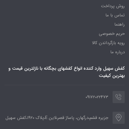
روش پرداخت
تماس با ما
راهنما
حریم خصوصی
رویه‌ بازگرداندن کالا
درباره ما
کفش سهیل وارد کننده انواع کفشهای بچگانه با نازلترین قیمت و
بهترین کیفیت
09172022473
جزیره قشم،درگهان، پاساژ قصر،لاین E،پلاک ۱۹۲۰،کفش سهیل