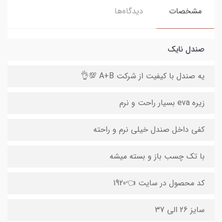
مشخصات
دیدگاه‌ها
صندل نایک
یه صندل با کیفیت از شرکت A+B 💯👌
زیره eva بسیار راحت و نرم
کفی داخل صندل خیلی نرم و راحته
با تک چسب باز و بسته میشه
کد محصول در سایت 👈1920
سایز 26 الی 37