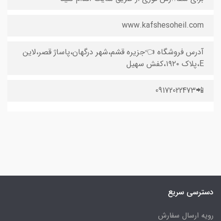
www.kafshesoheil.com
آدرس فروشگاه 👈جزیره قشم،شهر درگهان،پاساژ قصر،لاین
E،پلاک ۱۹۲۰،کفش سهیل
📲09172022473
دسترسی سریع
رویه ارسال سفارش