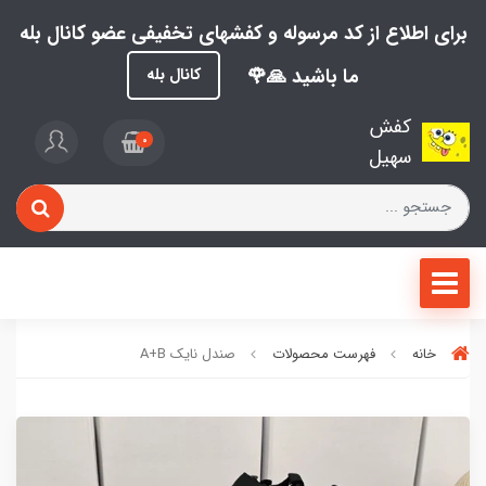
برای اطلاع از کد مرسوله و کفشهای تخفیفی عضو کانال بله
ما باشید 🙏🌹
کانال بله
کفش
0
سهیل
خانه
فهرست محصولات
صندل نایک A+B