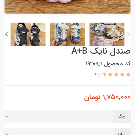
صندل نایک A+B
کد محصول 👈۱۹۲۰
از 4
1,750,000
تومان
رنگ
سایز