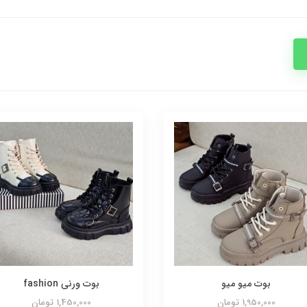
بوت میو میو
بوت ورنی fashion
1,950,000 تومان
1,450,000 تومان