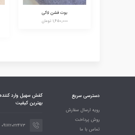
بوت فشن لاکی
1,450,000 تومان
کفش سهیل وارد کننده ا
دسترسی سریع
بهترین کیفیت
رویه ارسال سفارش
روش پرداخت
09172022473
تماس با ما