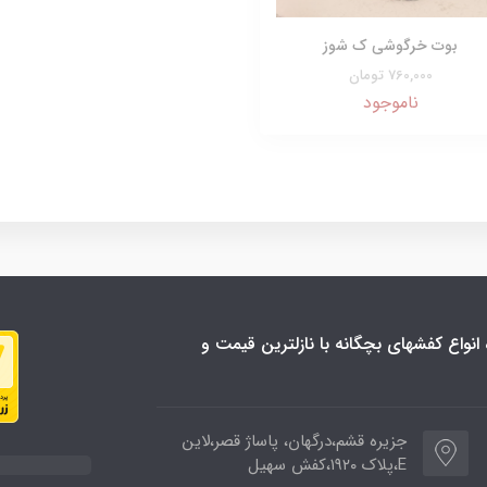
بوت خرگوشی ک شوز
760,000 تومان
ناموجود
نواع کفشهای بچگانه با نازلترین قیمت و
جزیره قشم،درگهان، پاساژ قصر،لاین
E،پلاک ۱۹۲۰،کفش سهیل