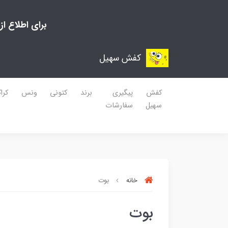
برای اطلاع ا
کفش سهیل
کفش
پیگیری
برند
کتونی
ونس
کرا
سهیل
سفارشات
خانه
بوت
بوت