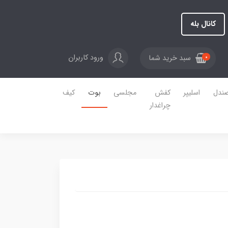
کانال بله
ورود کاربران
سبد خرید شما
0
ندل
اسلیپر
کفش
مجلسی
بوت
کیف
چراغدار