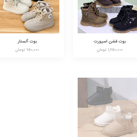
بوت فشن اسپورت
بوت آلستار
1,750,000 تومان
950,000 تومان