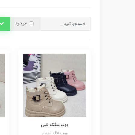
موجود
بوت سگک قلبی
1,450,000 تومان