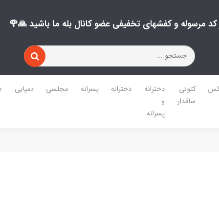
ز کد مرسوله و کفشهای تخفیفی عضو کانال بله ما باشید 🙏🌹
کس
کتونی
دخترانه
دخترانه
پسرانه
مجلسی
دمپایی
ص
ساقدار
و
پسرانه