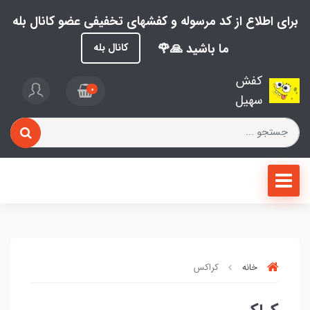
برای اطلاع از کد مرسوله و کفشهای تخفیفی عضو کانال بله
ما باشید 🙏🌹
کانال بله
کفش
0
سهیل
خانه
کراکس