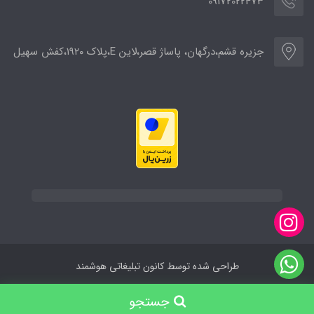
09172022473
جزیره قشم،درگهان، پاساژ قصر،لاین E،پلاک ۱۹۲۰،کفش سهیل
طراحی شده توسط کانون تبلیغاتی هوشمند
جستجو