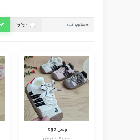
موجود
ونس logo
1,650,000 تومان