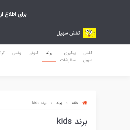
برای اطلاع ا
کفش سهیل
کفش
پیگیری
برند
کتونی
ونس
کرا
سهیل
سفارشات
خانه
برند
برند kids
برند kids