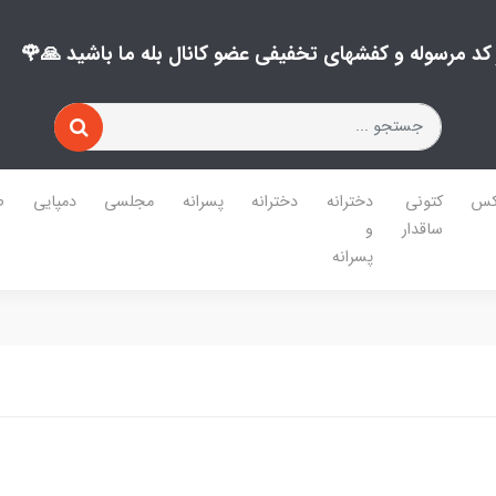
ز کد مرسوله و کفشهای تخفیفی عضو کانال بله ما باشید 🙏🌹
کس
کتونی
دخترانه
دخترانه
پسرانه
مجلسی
دمپایی
ص
ساقدار
و
پسرانه