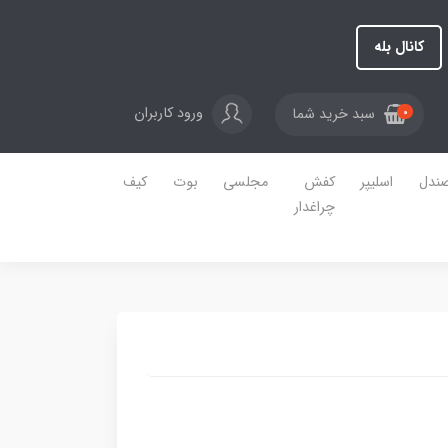
کانال بله
ورود کاربران
سبد خرید شما
0
ندل
اسلیپر
کفش
مجلسی
بوت
کیف
چراغدار