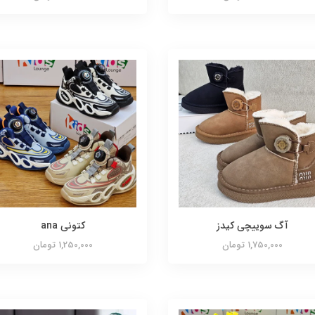
آگ سوییچی کیدز
کتونی ana
1,750,000 تومان
1,250,000 تومان