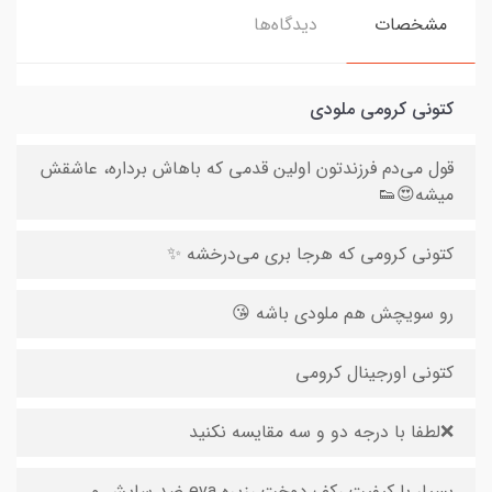
مشخصات
دیدگاه‌ها
کتونی کرومی ملودی
قول می‌دم فرزندتون اولین قدمی که باهاش برداره، عاشقش
میشه😍👟
کتونی کرومی که هرجا بری می‌درخشه ✨
رو سویچش هم ملودی باشه 😘
کتونی اورجینال کرومی
❌️لطفا با درجه دو و سه مقایسه نکنید
بسیار با کیفیت ،کف دوخت ،زیره eva ضد سایش و