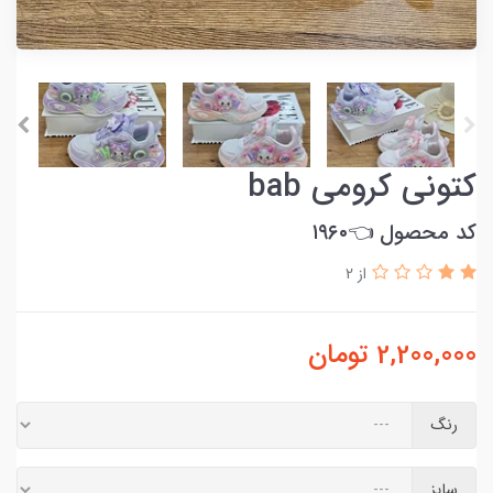
کتونی کرومی bab
کد محصول 👈۱۹۶۰
از 2
2,200,000
تومان
رنگ
سایز