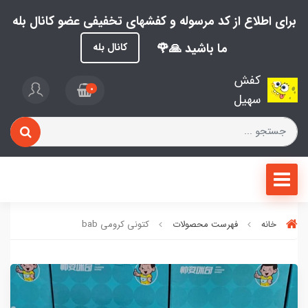
برای اطلاع از کد مرسوله و کفشهای تخفیفی عضو کانال بله
ما باشید 🙏🌹
کانال بله
کفش
0
سهیل
خانه
فهرست محصولات
کتونی کرومی bab