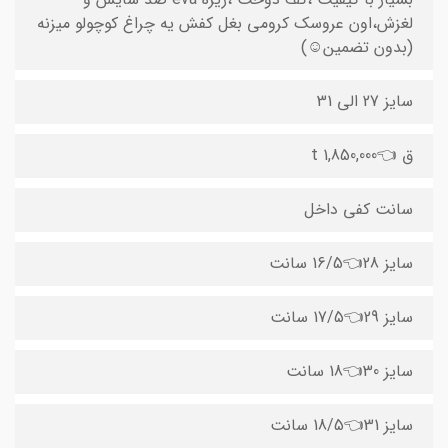
لغزش،اون عروسک کرومی بغل کفش یه چراغ کوچولو میزنه
(بدون تضمین☺️)
سایز 27 الی 31
ق 👈1,850,000 t
سانت کفی داخل
سایز 28👈16/5 سانت
سایز 29👈17/5 سانت
سایز 30👈18 سانت
سایز 31👈18/5 سانت