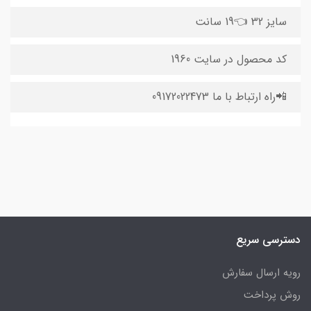
سایز 32 👈19 سانت
کد محصول در سایت 1960
📲راه ارتباط با ما 09172022473
دسترسی سریع
رویه ارسال سفارش
روش پرداخت