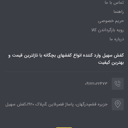
تماس با ما
راهنما
حریم خصوصی
رویه‌ بازگرداندن کالا
درباره ما
کفش سهیل وارد کننده انواع کفشهای بچگانه با نازلترین قیمت و
بهترین کیفیت
09172022473
جزیره قشم،درگهان، پاساژ قصر،لاین E،پلاک ۱۹۲۰،کفش سهیل