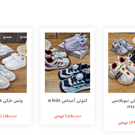
 w.kids
ونس نایکی k.shoes
کتونی بالانسیگا drun
 تومان
1,150,000 تومان
1,900,000 تومان