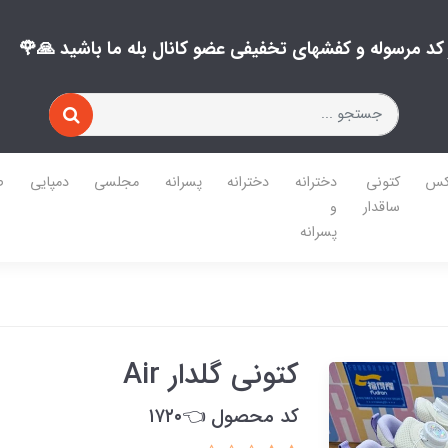
ز کد مرسوله و کفشهای تخفیفی عضو کانال بله ما باشید 🙏🌹
کس
کتونی
دخترانه
دخترانه
پسرانه
مجلسی
دمپایی
ص
ساقدار
و
پسرانه
کتونی گلدار Air
کد محصول 👈۱۷۲۰