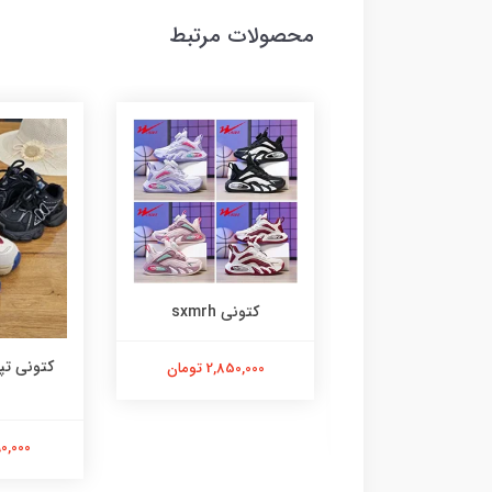
محصولات مرتبط
کتونی sxmrh
کتونی تپلی نیوبالانس
کتونی آدیداس
2,850,00 تومان
۱۹۹۶
2,850,000
1,490,000 تومان