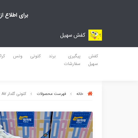
برای اطلاع ا
کفش سهیل
کفش
پیگیری
برند
کتونی
ونس
کرا
سهیل
سفارشات
خانه
فهرست محصولات
کتونی گلدار Air