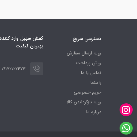
کفش سهیل وارد کننده ا
دسترسی سریع
بهترین کیفیت
رویه ارسال سفارش
روش پرداخت
09172022473
تماس با ما
راهنما
حریم خصوصی
رویه‌ بازگرداندن کالا
درباره ما