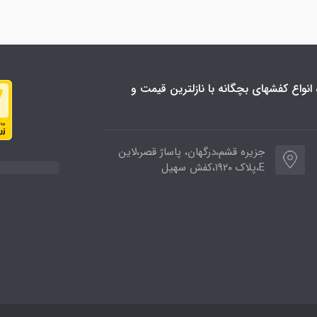
نواع کفشهای بچگانه با نازلترین قیمت و
جزیره قشم،درگهان، پاساژ قصر،لاین
E،پلاک ۱۹۲۰،کفش سهیل