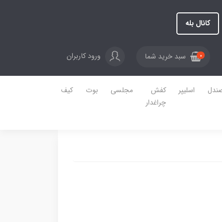
کانال بله
ورود کاربران
سبد خرید شما
0
ندل
اسلیپر
کفش
مجلسی
بوت
کیف
چراغدار