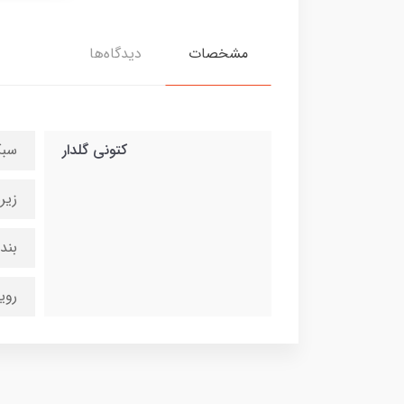
مشخصات
دیدگاه‌ها
کتونی گلدار
سبک
زیره eva سبک
بند
روی