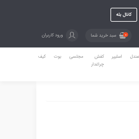
کانال بله
ورود کاربران
سبد خرید شما
0
ندل
اسلیپر
کفش
مجلسی
بوت
کیف
چراغدار