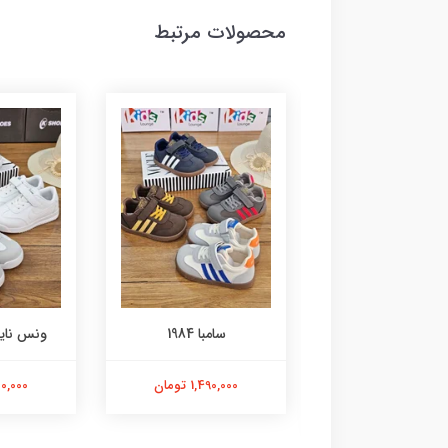
محصولات مرتبط
سامبا 1984
ونس نایکی k.shoes
سامب
1,490,000 تومان
1,150,000 تومان
,000