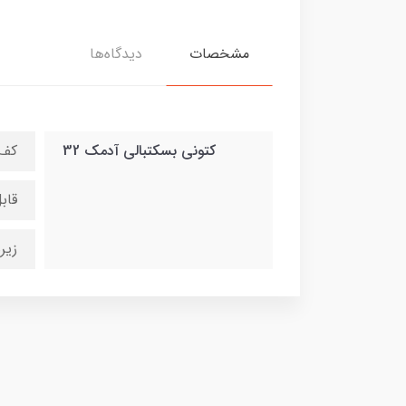
مشخصات
دیدگاه‌ها
کتونی بسکتبالی آدمک 32
کف 
قاب
زیره eva و ض