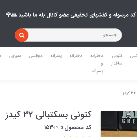
ز کد مرسوله و کفشهای تخفیفی عضو کانال بله ما باشید 🙏🌹
کس
کتونی
دخترانه
دخترانه
پسرانه
مجلسی
دمپایی
ص
ساقدار
و
پسرانه
کتونی بسکتبالی 32 کیدز
کد محصول 👈۱۵۳۰