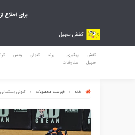
برای اطلاع ا
کفش سهیل
کفش
پیگیری
برند
کتونی
ونس
کرا
سهیل
سفارشات
خانه
فهرست محصولات
کتونی بسکتبالی 32 کیدز