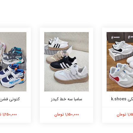
بوت k
ا سه خط کیدز
کتونی فشن hoka
1,750,000 توم
1,150 تومان
1,250,000 تومان