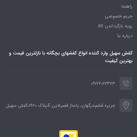
راهنما
حریم خصوصی
رویه‌ بازگرداندن کالا
درباره ما
کفش سهیل وارد کننده انواع کفشهای بچگانه با نازلترین قیمت و
بهترین کیفیت
09172022473
جزیره قشم،درگهان، پاساژ قصر،لاین E،پلاک ۱۹۲۰،کفش سهیل