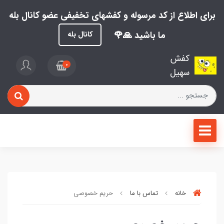
برای اطلاع از کد مرسوله و کفشهای تخفیفی عضو کانال بله
ما باشید 🙏🌹
کانال بله
کفش
0
سهیل
خانه
تماس با ما
حریم خصوصی