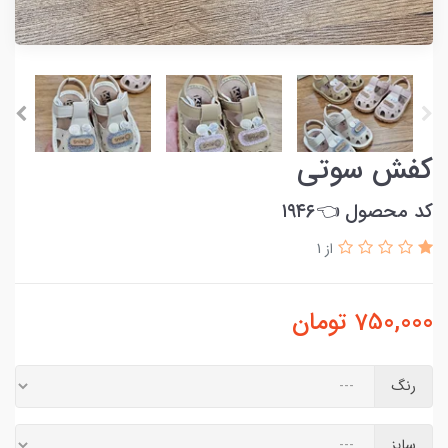
کفش سوتی
کد محصول 👈۱۹۴۶
از 1
750,000
تومان
رنگ
سایز