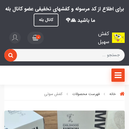
برای اطلاع از کد مرسوله و کفشهای تخفیفی عضو کانال بله
ما باشید 🙏🌹
کانال بله
کفش
0
سهیل
خانه
فهرست محصولات
کفش سوتی