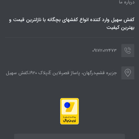
درباره ما
کفش سهیل وارد کننده انواع کفشهای بچگانه با نازلترین قیمت و
بهترین کیفیت
09172022473
جزیره قشم،درگهان، پاساژ قصر،لاین E،پلاک ۱۹۲۰،کفش سهیل