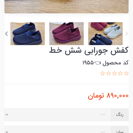
کفش جورابی شش خط
کد محصول 👈۱۹۵۵
890,000
تومان
رنگ
سایز