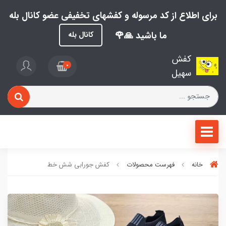
برای اطلاع از کد مرسوله و کفشهای تخفیفی عضو کانال بله
ما باشید 🙏🌹
کانال بله
کفش
0
سهیل
خانه
فهرست محصولات
کفش جورابی شش خط