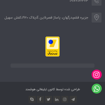
09172022473
جزیره قشم،درگهان، پاساژ قصر،لاین E،پلاک ۱۹۲۰،کفش سهیل
طراحی شده توسط کانون تبلیغاتی هوشمند