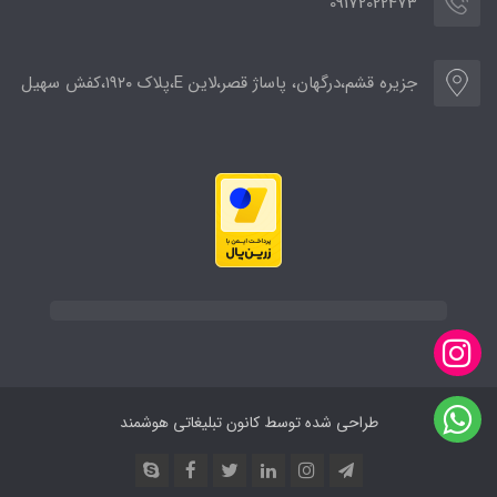
09172022473
جزیره قشم،درگهان، پاساژ قصر،لاین E،پلاک ۱۹۲۰،کفش سهیل
طراحی شده توسط کانون تبلیغاتی هوشمند