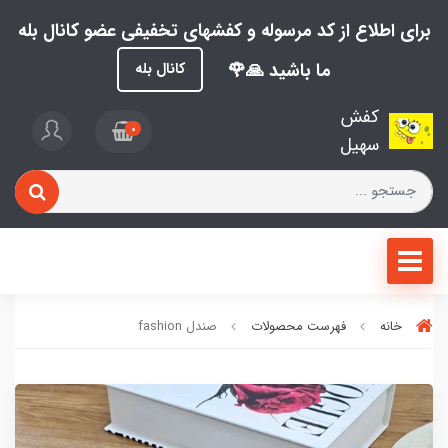
برای اطلاع از کد مرسوله و کفشهای تخفیفی عضو کانال بله
ما باشید 🙏🌹
کانال بله
کفش
0
سهیل
خانه
فهرست محصولات
صندل fashion