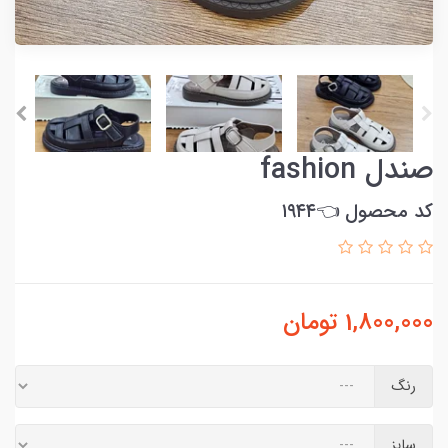
صندل fashion
کد محصول 👈۱۹۴۴
1,800,000
تومان
رنگ
سایز