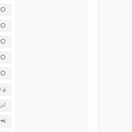
⭕️32⬅️ 19 سانت
⭕️33⬅️19/5 سانت
⭕️34⬅️20/5 سانت
⭕️35⬅️21 سانت
⭕️36⬅️ 22 سانت
ق 👈,000
آدرس
📲09172022473