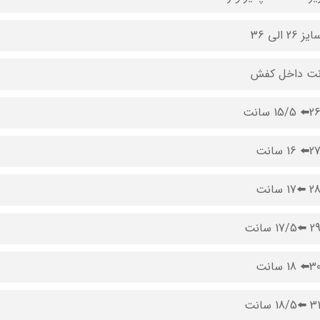
 26 الی 36
ت داخل کفش