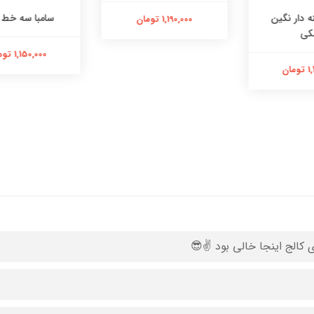
سامبا سه خط کیدز
کتونی فشن oka
 تومان
1,150,000 تومان
1,250,000 تومان
 کالج اینجا خالی بود ✌️😎