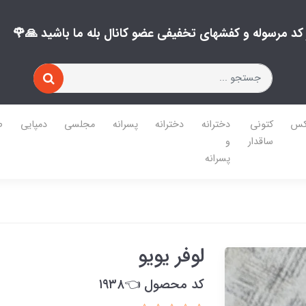
ز کد مرسوله و کفشهای تخفیفی عضو کانال بله ما باشید 🙏🌹
کس
کتونی
دخترانه
دخترانه
پسرانه
مجلسی
دمپایی
ص
ساقدار
و
پسرانه
لوفر یویو
کد محصول 👈۱۹۳۸