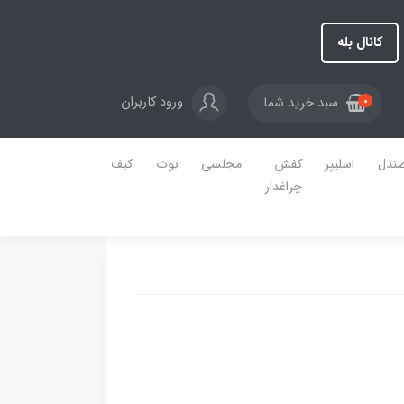
کانال بله
ورود کاربران
سبد خرید شما
0
ندل
اسلیپر
کفش
مجلسی
بوت
کیف
چراغدار