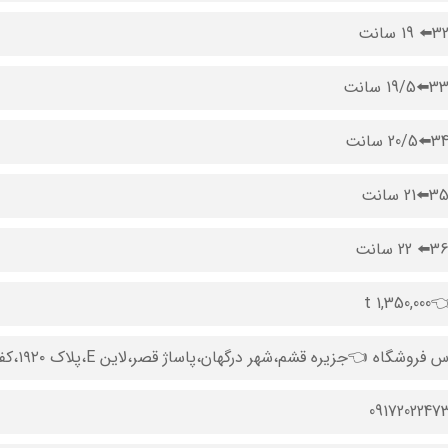
1,350 t
 فروشگاه 👈جزیره قشم،شهر درگهان،پاساژ قصر،لاین E،پلاک ۱۹۲۰،کفش سهیل