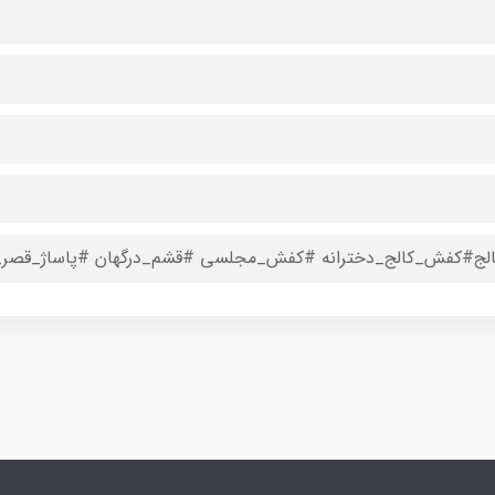
لج#کفش_کالج_دخترانه #کفش_مجلسی #قشم_درگهان #پاساژ_قصر_