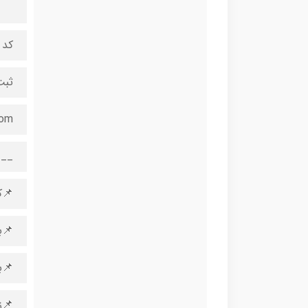
کد 
ثبت
com
___
📌ک
📌ب
📌ب
📌ز