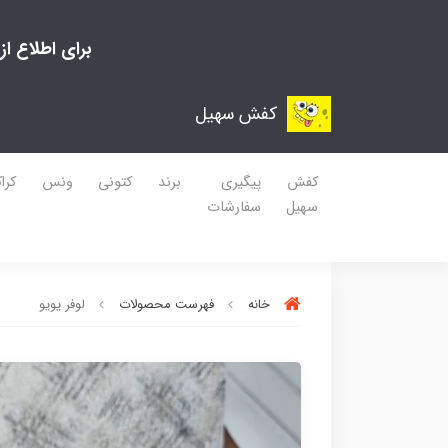
برای اطلاع ا
کفش سهیل
کفش
پیگیری
برند
کتونی
ونس
کرا
سهیل
سفارشات
خانه
فهرست محصولات
لوفر یویو