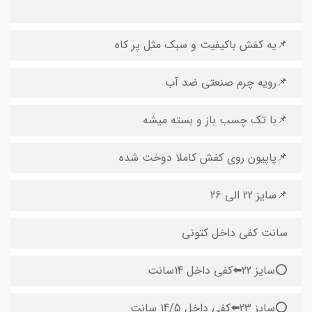
📌یه کفش باکیفیت و سبک مثل پر کاه
📌رویه چرم صنعتی ضد آب
📌با تک چسب باز و بسته میشه
📌پاپیون روی کفش کاملا دوخت شده
📌سایز 22 الی 26
سانت کفی داخل کتونی
⭕️سایز 22⬅️کفی داخل 14سانت
⭕️سایز 23⬅️کفی داخل 14/5 سانت