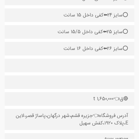
⭕️سایز 24⬅️کفی داخل 15 سانت
⭕️سایز 25⬅️کفی داخل 15/5 سانت
⭕️سایز 26⬅️کفی داخل 16 سانت
‌🔴ق👈1,650,000 t
آدرس فروشگاه👈جزیره قشم،شهر درگهان،پاساژ قصر،لاین
E،پلاک ۱۹۲۰،کفش سهیل