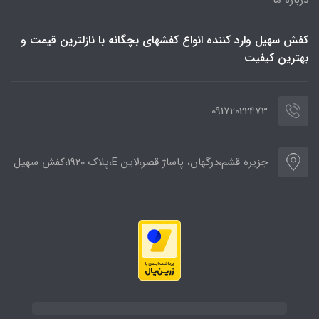
کفش سهیل وارد کننده انواع کفشهای بچگانه با نازلترین قیمت و
بهترین کیفیت
09172022473
جزیره قشم،درگهان، پاساژ قصر،لاین E،پلاک ۱۹۲۰،کفش سهیل