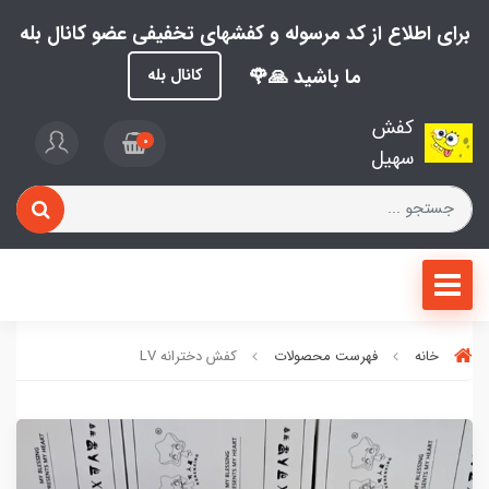
برای اطلاع از کد مرسوله و کفشهای تخفیفی عضو کانال بله
ما باشید 🙏🌹
کانال بله
کفش
0
سهیل
خانه
فهرست محصولات
کفش دخترانه LV