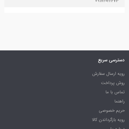
09172022473
دسترسی سریع
رویه ارسال سفارش
روش پرداخت
تماس با ما
راهنما
حریم خصوصی
رویه‌ بازگرداندن کالا
درباره ما