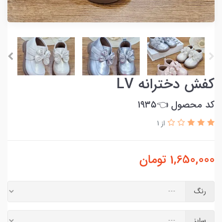
کفش دخترانه LV
کد محصول 👈۱۹۳۵
از 1
1,650,000
تومان
رنگ
سایز