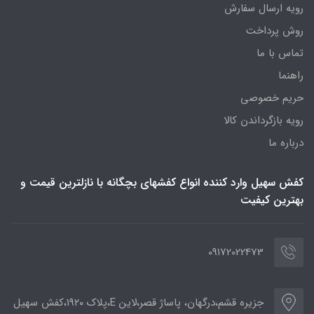
رویه ارسال سفارش
روش پرداخت
تماس با ما
راهنما
حریم خصوصی
رویه‌ بازگرداندن کالا
درباره ما
کفش سهیل وارد کننده انواع کفشهای بچگانه با نازلترین قیمت و
بهترین کیفیت
09172022473
جزیره قشم،درگهان، پاساژ قصر،لاین E،پلاک ۱۹۲۰،کفش سهیل