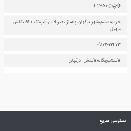
🔴ق👈1,350 t
جزیره قشم،شهر درگهان،پاساژ قصر،لاین E،پلاک ۱۹۲۰،کفش
سهیل
09172022473
#کفشبچگانه#کفش_درگهان
دسترسی سریع