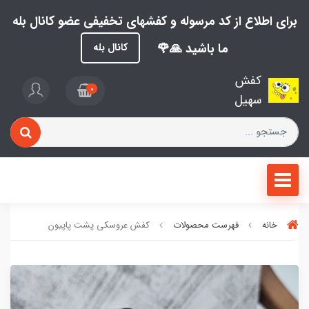
برای اطلاع از کد مرسوله و کفشهای تخفیفی عضو کانال بله
ما باشید 🙏🌹
کانال بله
کفش
0
سهیل
خانه
فهرست محصولات
کفش عروسکی پشت پاپیون