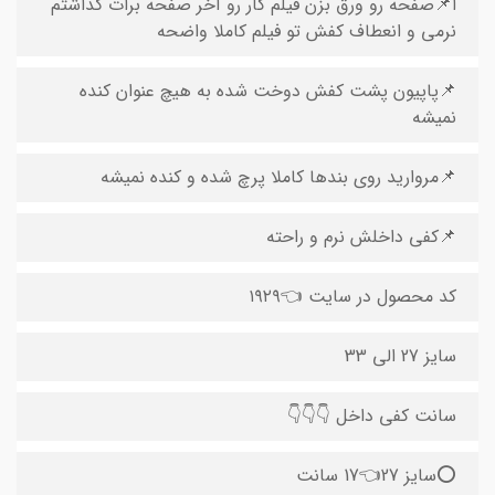
ا📌صفحه رو ورق بزن فیلم کار رو آخر صفحه برات گذاشتم
نرمی و انعطاف کفش تو فیلم کاملا واضحه
📌پاپیون پشت کفش دوخت شده به هیچ عنوان کنده
نمیشه
📌مروارید روی بندها کاملا پرچ شده و کنده نمیشه
📌کفی داخلش نرم و راحته
کد محصول در سایت 👈۱۹۲۹
سایز 27 الی 33
سانت کفی داخل 👇👇👇
⭕️سایز 27👈17 سانت